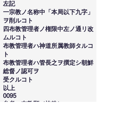
左記
一宗教ノ名称中「本局以下九字」
ヲ削ルコト
四布教管理者ノ権限中左ノ通リ改
ムルコト
布教管理者ハ神道所属教師タルコ
ト
布教管理者ハ管長之ヲ撰定シ朝鮮
総督ノ認可ヲ
受クルコト
以上
0095
参考 布教願（抜粋）
一、宗派ノ名称
神道
本局直轄神道神籬教
四、布教管理者ノ権限