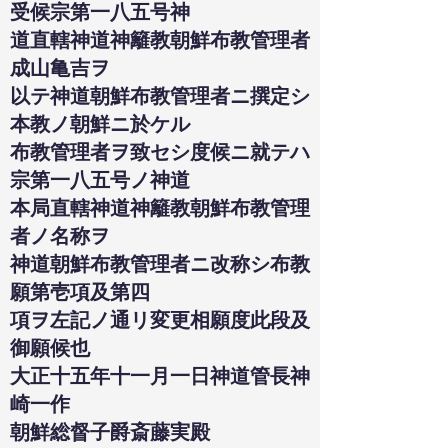
受候宗第一八五号神
道直轄神道神籬教朝鮮布教管理者
成山亀吉ヲ
以テ神道朝鮮布教管理者ニ撰定シ
本教ノ朝鮮ニ於ケル
布教管理者ヲ致セシ度候ニ就テハ
宗第一八五号ノ神道
本局直轄神道神籬教朝鮮布教管理
者ノ名称ヲ
神道朝鮮布教管理者ニ改称シ布教
願第壱項及第四
項ヲ左記ノ通リ変更相願度此段及
御願候也
大正十五年十一月一日神道管長神
崎一作
朝鮮総督子爵斎藤実殿