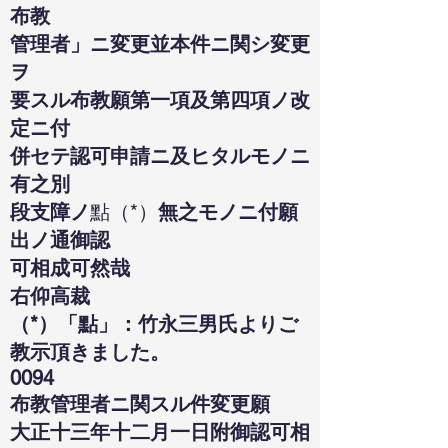
布教
管理者」ニ変更並本件ニ関シ変更
ヲ
要スル布教願第一項及第四項ノ改
定ニ付
併セテ認可申請ニ及ヒタルモノニ
有之別
段支障ノ
點（*）
無之モノニ付願
出ノ通御認
可相成可然哉
右仰高裁
（*）「點」：竹永三男氏よりご
教示頂きました。
0094
布教管理者ニ関スル件変更願
大正十三年十二月一日附御認可相