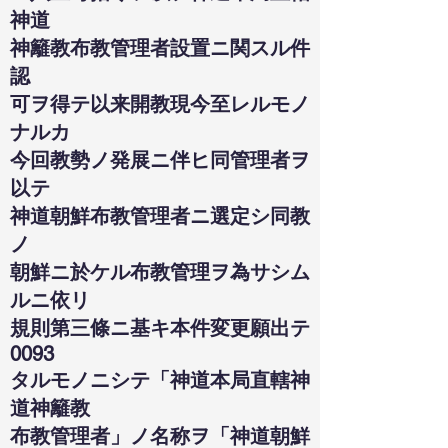
神道
神籬教布教管理者設置ニ関スル件
認
可ヲ得テ以来開教現今至レルモノ
ナルカ
今回教勢ノ発展ニ伴ヒ同管理者ヲ
以テ
神道朝鮮布教管理者ニ選定シ同教
ノ
朝鮮ニ於ケル布教管理ヲ為サシム
ルニ依リ
規則第三條ニ基キ本件変更願出テ
0093
タルモノニシテ「神道本局直轄神
道神籬教
布教管理者」ノ名称ヲ「神道朝鮮