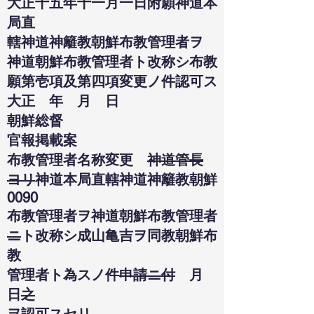
大正十五年十一月一日附願神道本
局直
轄神道神籬教朝鮮布教管理者ヲ
神道朝鮮布教管理者ト改称シ布教
願第壱項及第四項変更ノ件認可ス
大正 年 月 日
朝鮮総督
官報掲載案
布教管理者名称変更
神道管長
ヨリ
神道本局直轄神道神籬教朝鮮
0090
布教管理者ヲ神道朝鮮布教管理者
ニ
ト改称シ成山亀吉ヲ同教朝鮮布
教
管理者ト為スノ件
申請ニ付
月
日
之