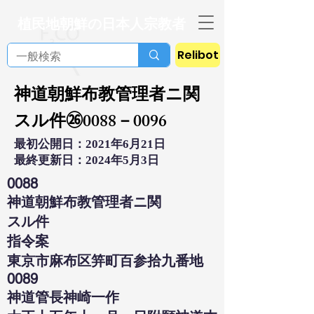
植民地朝鮮の日本人宗教者
Relibot
神道朝鮮布教管理者ニ関
スル件㉖0088－0096
最初公開日：2021年6月21日
最終更新日：2024年5月3日
0088
神道朝鮮布教管理者ニ関
スル件
指令案
東京市麻布区笄町百参拾九番地
0089
神道管長神崎一作