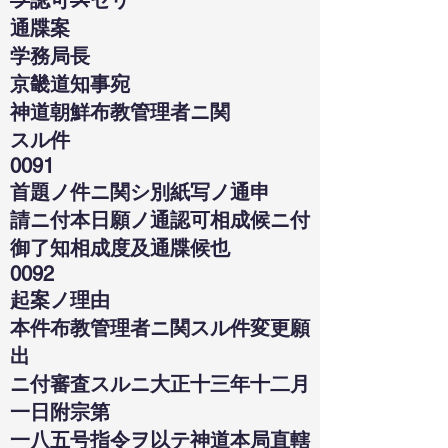
ヲ
認可
ス
セリ
通牒案
学務局長
京畿道知事宛
神道朝鮮布教管理者ニ関
スル件
0091
首題ノ件ニ関シ別紙写ノ通申
請ニ付本日願ノ通認可相成候ニ付
御了知相成度及通牒候也
0092
起案ノ理由
本件布教管理者ニ関スル件変更願
出
ニ付審査スルニ大正十三年十二月
一日附宗第
一八五号指令ヲ以テ神道本局直轄