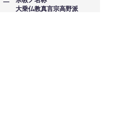
二 宗教ノ名称
大乗仏教真言宗高野派
三 維持ノ方法
本教会所ノ維持ハ信徒並ニ会
員ノ喜捨金ヲ以テ永続維持保
存
スルモノトス
教会ノ積立金ヲ以テ教会所基
本
財産トスルモノトス金武順道
之ヲ
管理ス
四 敷地建物
開城北部大和町直野市五郎所
有
地拾七坪同人所有家屋瓦葺