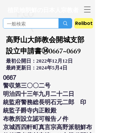
植民地朝鮮の日本人宗教者
Relibot
高野山大師教会開城支部
設立申請書㉞0667~0669
最初公開日：2022年12月12日
最終更新日：2024年5月4日
0667
警収第三〇〇二号
明治四十三年九月二十二日
統監府警務総長明石元二郎 印
統監子爵寺内正毅殿
布教所設立認可報告ノ件
京城西四軒町真言宗高野派朝鮮布