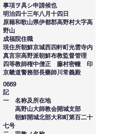
事項ヲ具シ申請候也
明治四十三年八月十四日
原籍和歌山県伊都郡高野村大字高
野山
成福院住職
現住所朝鮮京城西四軒町光雲寺内
真言宗高野派朝鮮布教監督管理
四等教師権中僧正 藤村密幢 印
京畿道警務部長藥師川常義殿
0669
記
一 名称及所在地
高野山大師教会開城支部
朝鮮開城北部大和町第百二十
七号