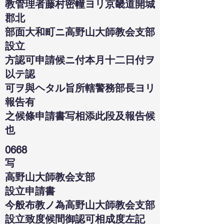
教管理者藤村密幢ヨリ京畿道開城
郡北
部面大和町ニ高野山大師教会支部
設立
方認可申請候ニ付本月十二日付ヲ
以テ認
可ヲ與ヘタル旨所轄警務部長ヨリ
報告有
之候條申請書写相添此段及報告候
也
0668
写
高野山大師教会支部
設立申請書
今般布教ノ為高野山大師教会支部
設立致度候間御認可相成度左記