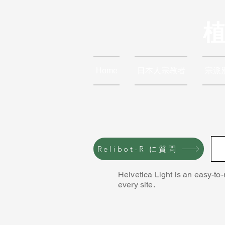
Home
日本人宗教者
宗派
Relibot-R に質問
Helvetica Light is an easy-to-
every site.