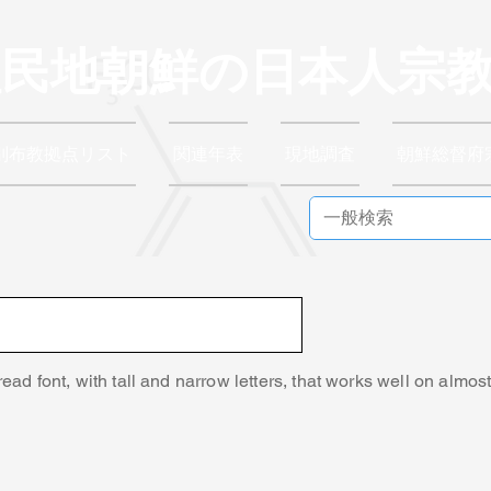
植民地朝鮮の日本人宗
別布教拠点リスト
関連年表
現地調査
朝鮮総督府
read font, with tall and narrow letters, that works well on almos