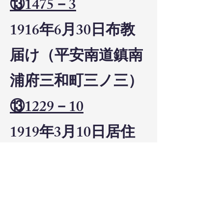
⑬1475－3
1916年6月30日布教
届け（平安南道鎮南
浦府三和町三ノ三）
⑬1229－10
1919年3月10日居住
移転
⑬1997－11
1921年12月15日布教
廃止（京城府南米倉