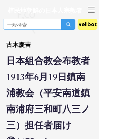
植民地朝鮮の日本人宗教者
Relibot
古木慶吉
日本組合教会布教者
1913年6月19日鎮南
浦教会（平安南道鎮
南浦府三和町八三ノ
三）担任者届け