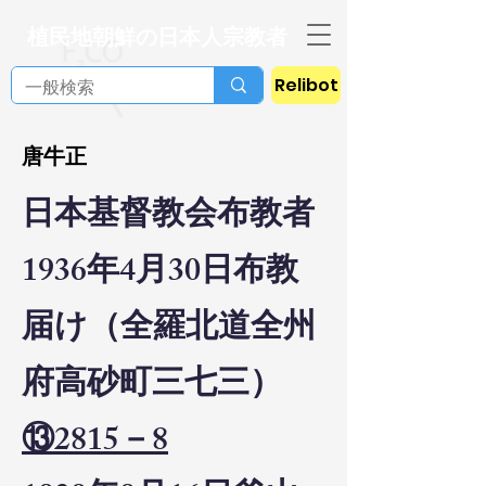
植民地朝鮮の日本人宗教者
Relibot
唐牛正
日本基督教会布教者
1936年4月30日布教
届け（全羅北道全州
府高砂町三七三）
⑬2815－8