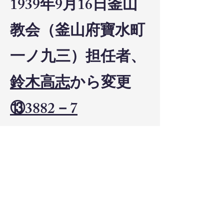
1939年9月16日釜山
教会（釜山府寶水町
一ノ九三）担任者、
鈴木高志
から変更
⑬3882－7
1939年11月9日布教
届け（釜山府寶水町
一ノ九三）
⑬3875－
4