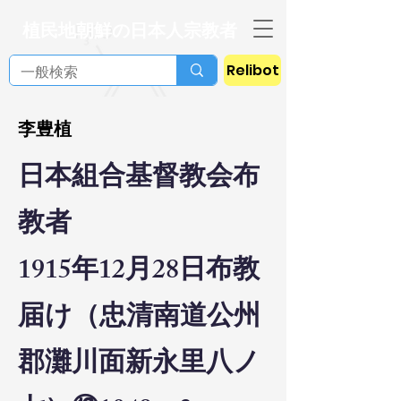
植民地朝鮮の日本人宗教者
Relibot
李豊植
日本組合基督教会布
教者
1915年12月28日布教
届け（忠清南道公州
郡灘川面新永里八ノ