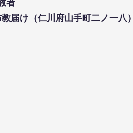
教者
川府山手町二ノ一八）
⑬5352－3
1日布教届け（仁川府山手町二ノ一八