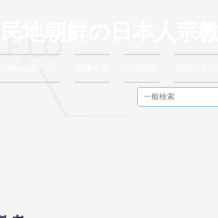
植民地朝鮮の日本人宗
別布教拠点リスト
関連年表
現地調査
朝鮮総督府