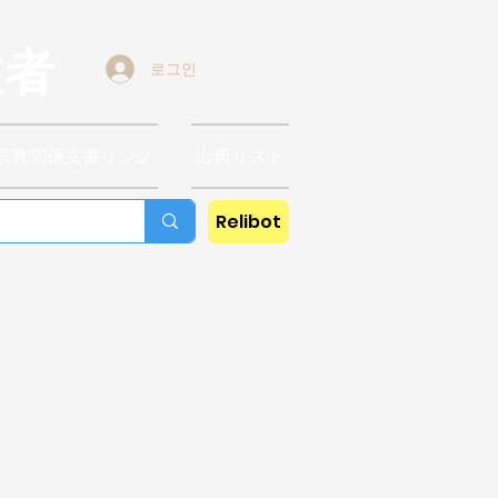
教者
로그인
宗教関係文書リンク
出典リスト
Relibot