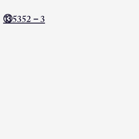
）
⑬5352－3