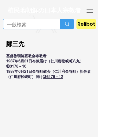
植民地朝鮮の日本人宗教者
Relibot
鄭三先
基督教朝鮮宣教会布教者
1937年6月21日布教届け（仁川府松峴町八九）
⑬3178－10
1937年6月21日金谷町教会（仁川府金谷町）担任者
（仁川府松峴町）届け
⑬3178－12