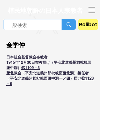
植民地朝鮮の日本人宗教者
Relibot
金学仲
日本組合基督教会布教者
1915年12月30日布教届け（平安北道義州郡枇峴面
蘆中洞）
⑬1109－3
蘆北教会（平安北道義州郡枇峴面蘆北洞）担任者
（平安北道義州郡枇峴面蘆中洞一ノ四）届け
⑬1123
－6