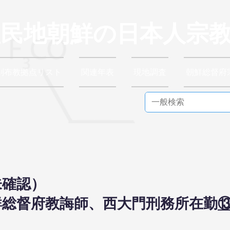
植民地朝鮮の日本人宗
別布教拠点リスト
関連年表
現地調査
朝鮮総督府
未確認）
日朝鮮総督府教誨師、西大門刑務所在勤
⑬