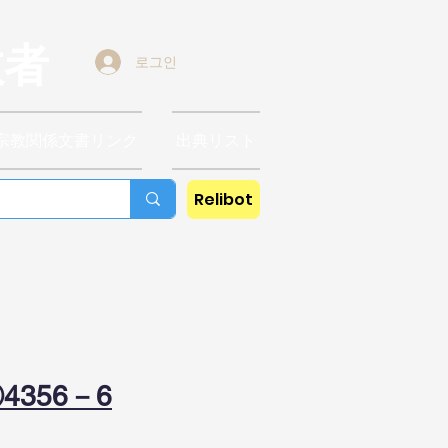
教者
로그인
宗教関係文書リンク
出典リスト
Relibot
4356－6