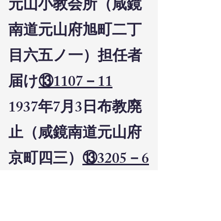
元山小教会所（咸鏡
南道元山府旭町二丁
目六五ノ一）担任者
届け
⑬1107－11
1937年7月3日布教廃
止（咸鏡南道元山府
京町四三）
⑬3205－6
1937年8月19日元山教
会所（咸鏡南道元山