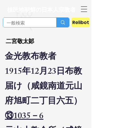
植民地朝鮮の日本人宗教者
Relibot
二宮敬太郞
金光教布教者
1915年12月23日布教
届け（咸鏡南道元山
府旭町二丁目六五）
⑬1035－6