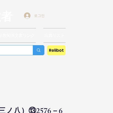
教者
로그인
宗教関係文書リンク
出典リスト
Relibot
九三ノ八）
⑬2576－6