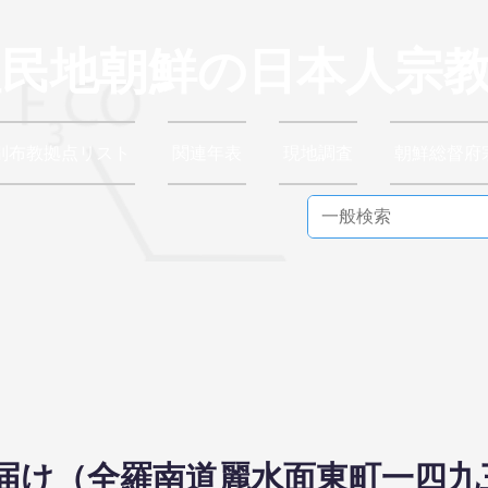
植民地朝鮮の日本人宗
別布教拠点リスト
関連年表
現地調査
朝鮮総督府
布教届け（全羅南道麗水面東町一四