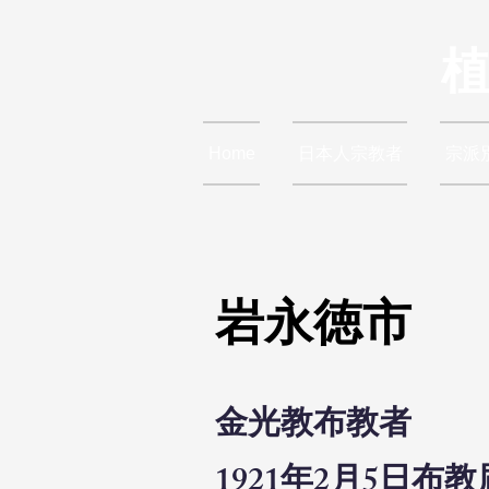
Home
日本人宗教者
宗派
岩永徳市
金光教布教者
1921年2月5日