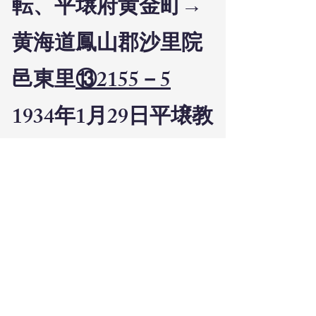
転、平壌府黄金町→
黄海道鳳山郡沙里院
邑東里
⑬2155－5
1934年1月29日平壌教
会沙里院布教所（黄
海道鳳山郡沙里院邑
東里）担任者届け
⑬2257－5