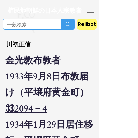
植民地朝鮮の日本人宗教者
Relibot
川初正信
金光教布教者
1933年9月8日布教届
け（平壌府黄金町）
⑬2094－4
1934年1月29日居住移