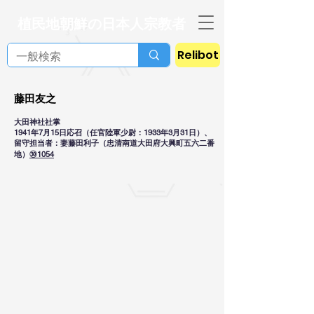
植民地朝鮮の日本人宗教者
Relibot
藤田友之
大田神社社掌
1941年7月15日応召（任官陸軍少尉：1933年3月31日）、
留守担当者：妻藤田利子（忠清南道大田府大興町五六二番
地）
㉚1054