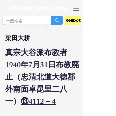
植民地朝鮮の日本人宗教者
Relibot
梁田大耕
真宗大谷派布教者
1940年7月31日布教廃
止（忠清北道大徳郡
外南面卓昆里二八
一）
⑬4112－4