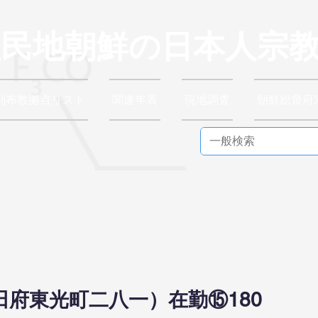
植民地朝鮮の日本人宗
別布教拠点リスト
関連年表
現地調査
朝鮮総督府
府東光町二八一）在勤⑮180