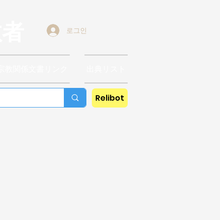
教者
로그인
宗教関係文書リンク
出典リスト
Relibot