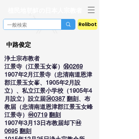
植民地朝鮮の日本人宗教者
Relibot
中路俊定
浄土宗布教者
江景寺（江景玉女峯）
⑭0269
1907年2月江景寺（忠清南道恩津
郡江景玉女峯、1905年2月設
立）、私立江景小学校（1905年4
月設立）設立届
㉞0387
翻刻
、布
教届（忠清南道恩津郡江景玉女峰
江景寺）
㊹0719
翻刻
1907年3月13日布教届却下
㊹
0695
翻刻