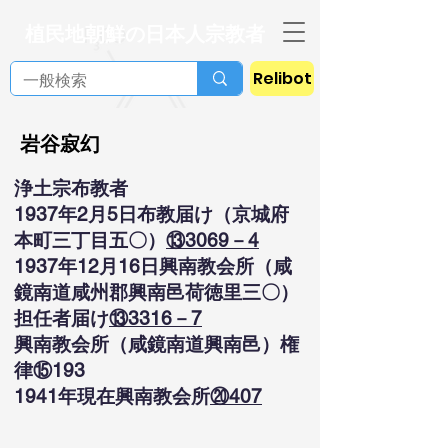
植民地朝鮮の日本人宗教者
Relibot
岩谷寂幻
浄土宗布教者
1937年2月5日布教届け（京城府
本町三丁目五〇）
⑬3069－4
1937年12月16日興南教会所（咸
鏡南道咸州郡興南邑荷徳里三〇）
担任者届け
⑬3316－7
興南教会所（咸鏡南道興南邑）権
律⑮193
1941年現在興南教会所
⑳407