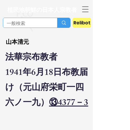
植民地朝鮮の日本人宗教者
Relibot
山本清元
法華宗布教者
1941年6月18日布教届
け（元山府栄町一四
六ノ一九）
⑬4377－3