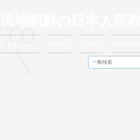
植民地朝鮮の日本人宗
別布教拠点リスト
関連年表
現地調査
朝鮮総督府