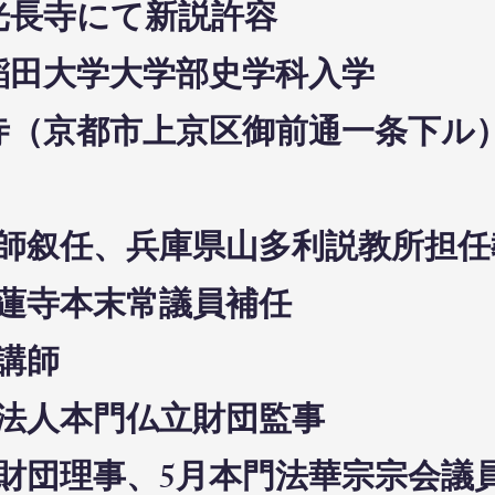
山光長寺にて新説許容
早稲田大学大学部史学科入学
宥清寺（京都市上京区御前通一条下ル
日集講師叙任、兵庫県山多利説教所担
山命蓮寺本末常議員補任
大講師
財団法人本門仏立財団監事
仏立財団理事、5月本門法華宗宗会議