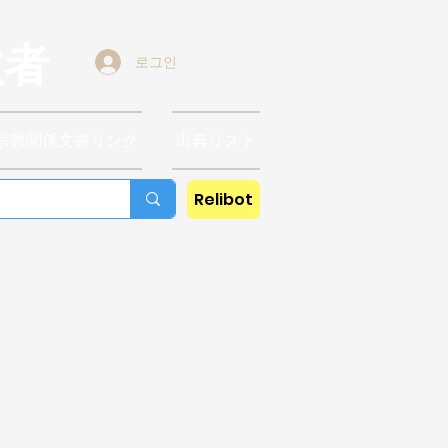
教者
로그인
宗教関係文書リンク
出典リスト
Relibot