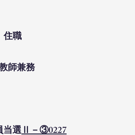
）住職
任教師兼務
員当選
Ⅱ－③0227