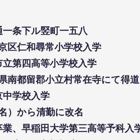
通一条下ル竪町一五八
市上京区仁和尋常小学校入学
都市立第四高等小学校入学
日山梨県南都留郡小立村常在寺にて得道
東京中学校入学
（旧名）から清勤に改名
校卒業、早稲田大学第三高等予科入