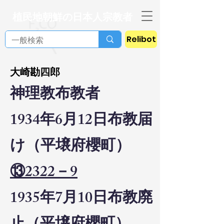
植民地朝鮮の日本人宗教者
Relibot
大崎勘四郎
神理教布教者
1934年6月12日布教届
け（平壌府櫻町）
⑬2322－9
1935年7月10日布教廃