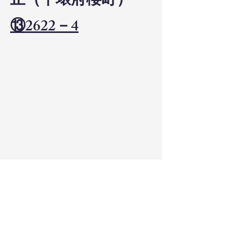
止（平壌府櫻町）
⑬2622－4