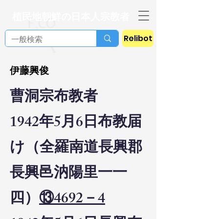
植民地朝鮮の日本人宗教者
Relibot
伊藤興俊
曹洞宗布教者
1942年5月6日布教届
け（全羅南道長興郡
長興邑汭陽里一一
四）
⑬4692－4