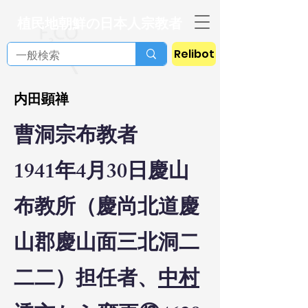
植民地朝鮮の日本人宗教者
Relibot
内田顕禅
曹洞宗布教者
1941年4月30日慶山
布教所（慶尚北道慶
山郡慶山面三北洞二
二二）担任者、
中村