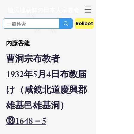
植民地朝鮮の日本人宗教者
Relibot
内藤呑龍
曹洞宗布教者
1932年5月4日布教届
け（咸鏡北道慶興郡
雄基邑雄基洞）
⑬1648－5