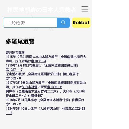
植民地朝鮮の日本人宗教者
Relibot
多羅尾道賢
曹洞宗布教者
1915年10月21日両大本山木浦布教所（全羅南道木浦府大
和町）担任者届け
⑬1033－4
1915年12月13日布教届け（全羅南道羅州郡栄山浦）
⑬1027－17
栄山浦布教所（全羅南道羅州郡栄山浦）担任者届け
⑬1032－6
1917年2月9日栄山浦布教所（全羅南道羅州郡良谷面栄山
浦）担任者
矢白木祖道
に変更
⑬1392－2
興禅寺
（全羅南道木浦府竹洞二二六）、大邱寺（大邱府
復山町二八七）住職⑮187
1918年7月31日興禅寺（全羅南道木浦府竹洞）住職届け
⑬1819－2
1934年3月10日大体寺（大邱府徳山町）住職死亡
⑬2493
－13