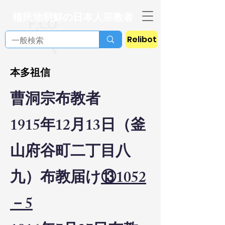
植民地朝鮮の日本人宗教者
Relibot
本多祖信
曹洞宗布教者
1915年12月13日（釜
山府谷町二丁目八
九）布教届け
⑬1052
－5