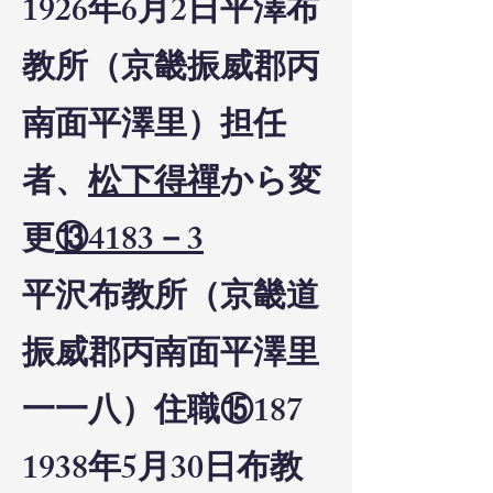
1926年6月2日平澤布
教所（京畿振威郡丙
南面平澤里）担任
者、
松下得禪
から変
更
⑬4183－3
平沢布教所（京畿道
振威郡丙南面平澤里
一一八）住職⑮187
1938年5月30日布教