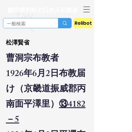
植民地朝鮮の日本人宗教者
Relibot
松澤賢省
曹洞宗布教者
1926年6月2日布教届
け（京畿道振威郡丙
南面平澤里）
⑬4182
－5