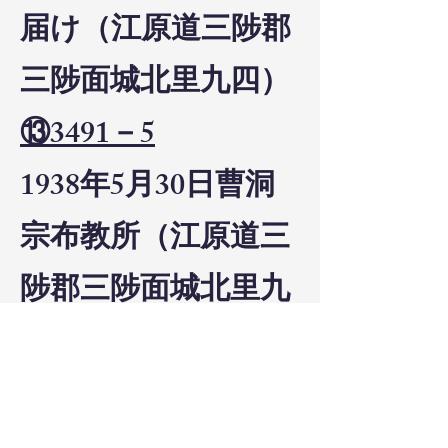
届け（江原道三陟郡
三陟面城北里九四）
⑬3491－5
1938年5月30日曹洞
宗布教所（江原道三
陟郡三陟面城北里九
四）担任者届け
⑬3511－8