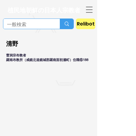
植民地朝鮮の日本人宗教者
Relibot
清野
曹洞宗布教者
羅南布教所（咸鏡北道鏡城郡羅南面初瀬町）住職⑮188