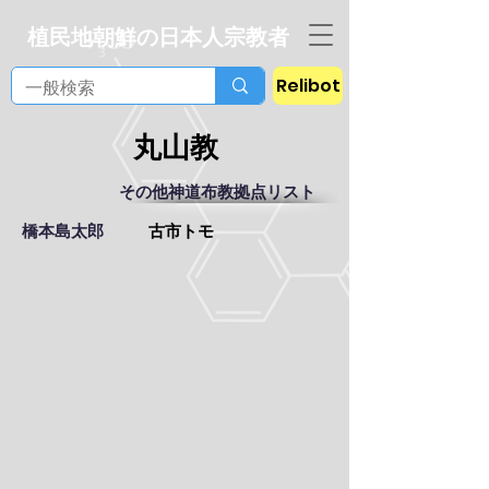
植民地朝鮮の日本人宗教者
Relibot
丸山教
その他神道布教拠点リスト
橋本島太郎
古市トモ