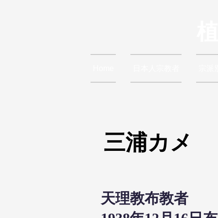
Home
日本人宗教者
宗派
三浦カメ
天理教布教者