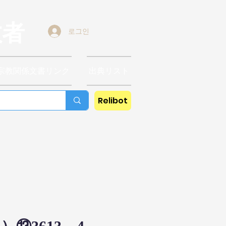
教者
로그인
宗教関係文書リンク
出典リスト
Relibot