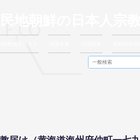
植民地朝鮮の日本人宗
別布教拠点リスト
関連年表
現地調査
朝鮮総督府