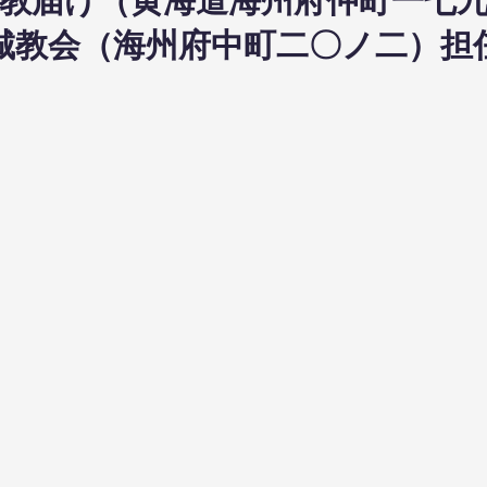
6日布教届け（黄海道海州府仲町一七
日碧城教会（海州府中町二〇ノ二）