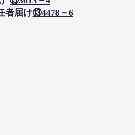
九）
⑬3613－4
担任者届け
⑬4478－6