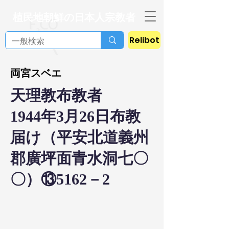
植民地朝鮮の日本人宗教者
Relibot
両宮スベエ
天理教布教者
1944年3月26日布教
届け（平安北道義州
郡廣坪面青水洞七〇
〇）⑬5162－2