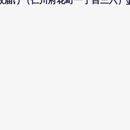
日布教届け（仁川府花町一丁目三六）