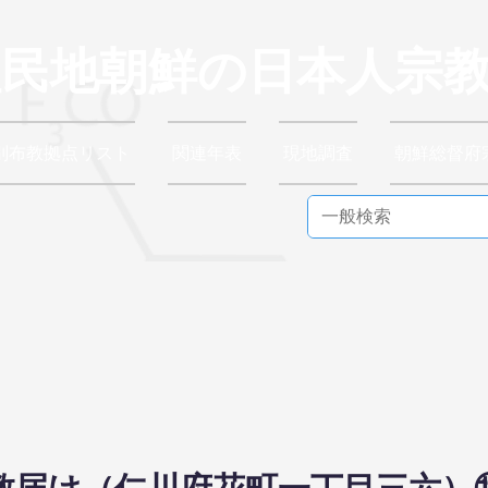
植民地朝鮮の日本人宗
別布教拠点リスト
関連年表
現地調査
朝鮮総督府