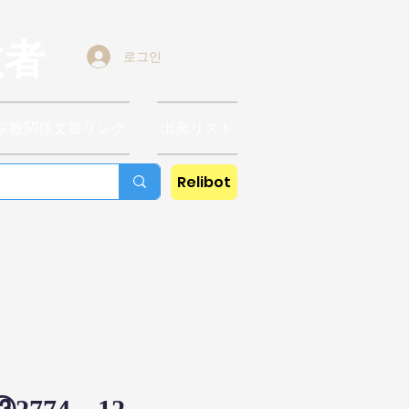
教者
로그인
宗教関係文書リンク
出典リスト
Relibot