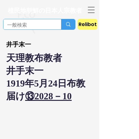
植民地朝鮮の日本人宗教者
Relibot
井手末一
天理教布教者
井手末一
1919年5月24日布教
届け
⑬2028－10