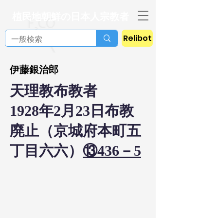
植民地朝鮮の日本人宗教者
Relibot
伊藤銀治郎
天理教布教者
1928年2月23日布教
廃止（京城府本町五
丁目六六）
⑬436－5