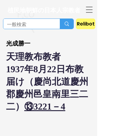
植民地朝鮮の日本人宗教者
Relibot
光成勝一
天理教布教者
1937年8月22日布教
届け（慶尚北道慶州
郡慶州邑皇南里三二
二）
⑬3221－4