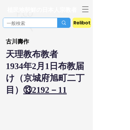
植民地朝鮮の日本人宗教者
Relibot
古川壽作
天理教布教者
1934年2月1日布教届
け（京城府旭町二丁
目）
⑬2192－11