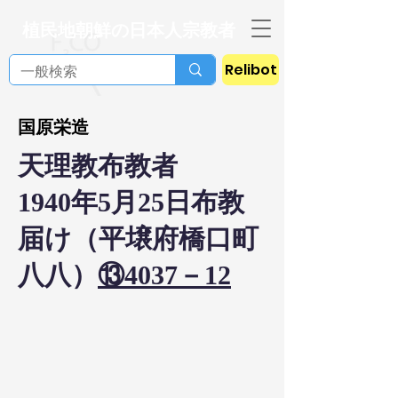
植民地朝鮮の日本人宗教者
Relibot
国原栄造
天理教布教者
1940年5月25日布教
届け（平壌府橋口町
八八）
⑬4037－12