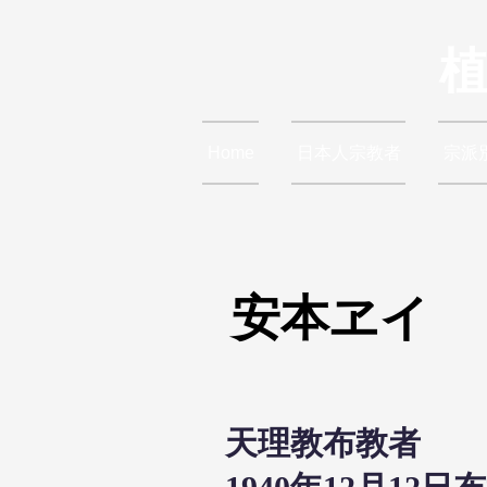
Home
日本人宗教者
宗派
安本ヱイ
天理教布教者