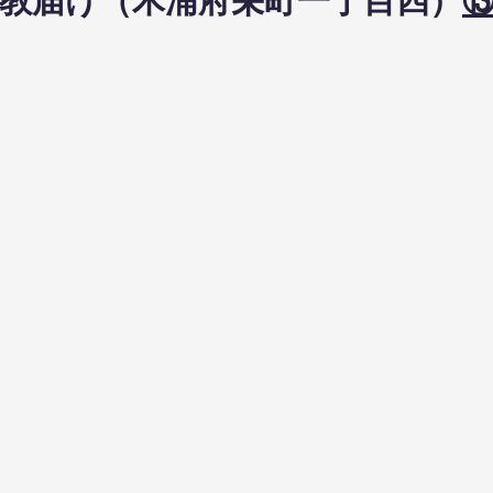
2日布教届け（木浦府栄町一丁目四）
⑬