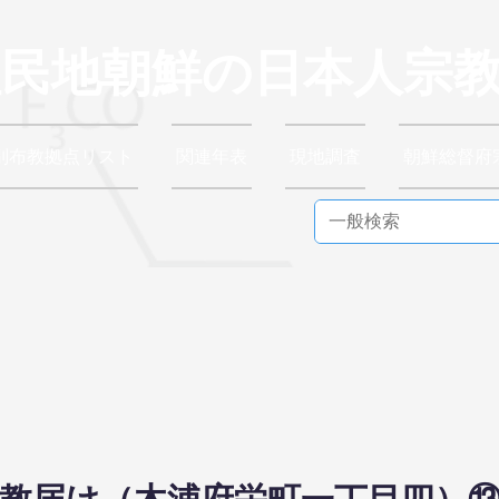
植民地朝鮮の日本人宗
別布教拠点リスト
関連年表
現地調査
朝鮮総督府