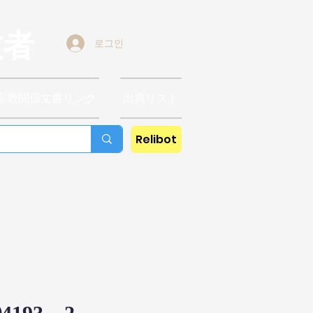
教者
로그인
宗教関係文書リンク
出典リスト
Relibot