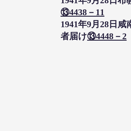
1941年9月2
⑬4438－11
1941年9月2
者届け
⑬4448－2