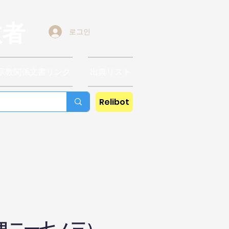
教者
로그인
宗教関係文書リンク
出典リスト
Relibot