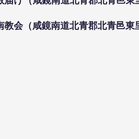
8日布教届け（咸鏡南道北青郡北青邑
8日咸南教会（咸鏡南道北青郡北青邑