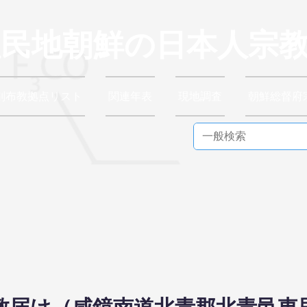
植民地朝鮮の日本人宗
別布教拠点リスト
関連年表
現地調査
朝鮮総督府