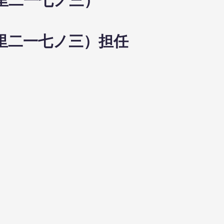
東里二一七ノ三）
東里二一七ノ三）担任