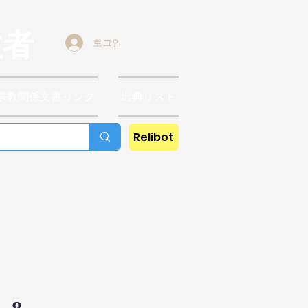
教者
로그인
宗教関係文書リンク
出典リスト
Relibot