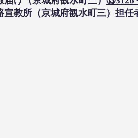
日布教届け（京城府観水町三）
⑬3126
日鐘路宣教所（京城府観水町三）担任