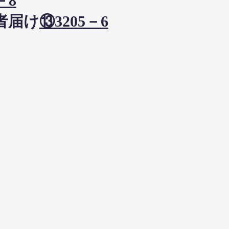
－8
者届け
⑬3205－6