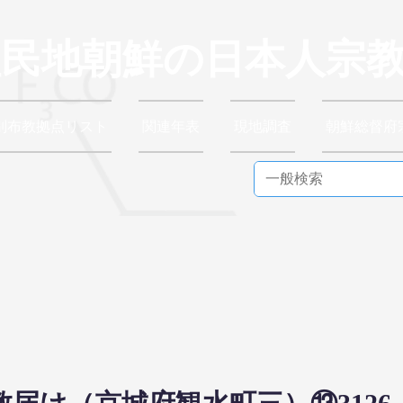
植民地朝鮮の日本人宗
別布教拠点リスト
関連年表
現地調査
朝鮮総督府