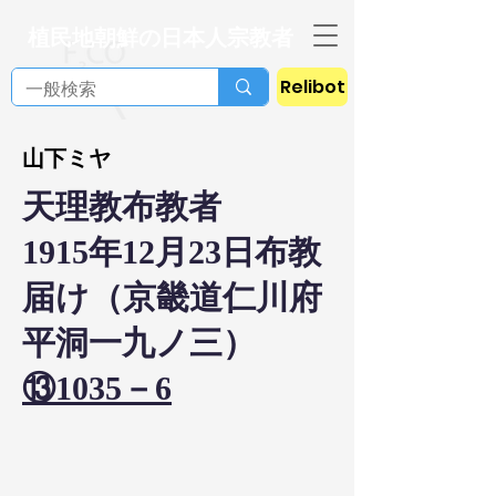
植民地朝鮮の日本人宗教者
Relibot
山下ミヤ
天理教布教者
1915年12月23日布教
届け（京畿道仁川府
平洞一九ノ三）
⑬1035－6