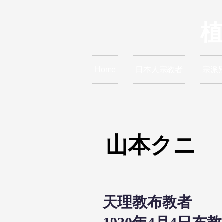
Home
日本人宗教者
宗派
山本クニ
天理教布教者