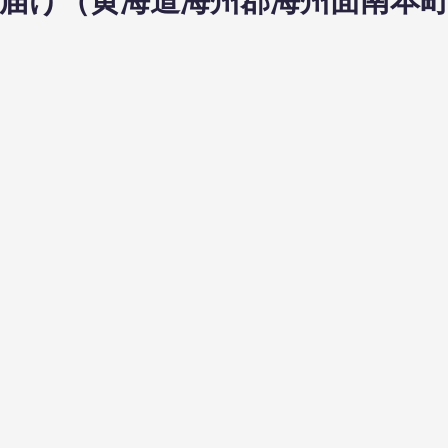
日布教届け（黄海道海州郡海州面南本