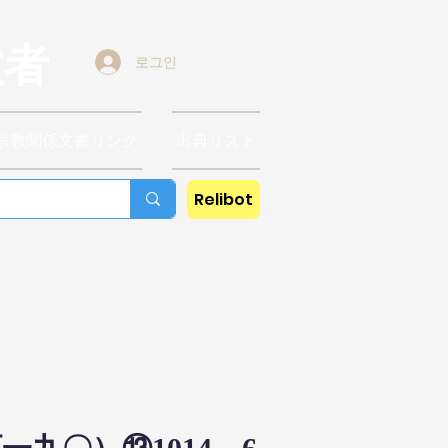
教者
로그인
宗教関係文書リンク
出典リスト
Relibot