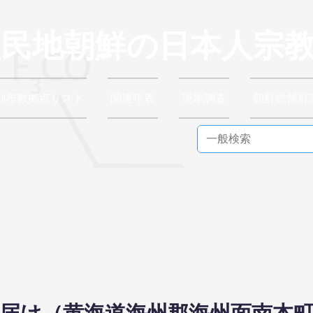
植民地朝鮮の日本人宗
別布教拠点リスト
関連年表
現地調査
朝鮮総督府