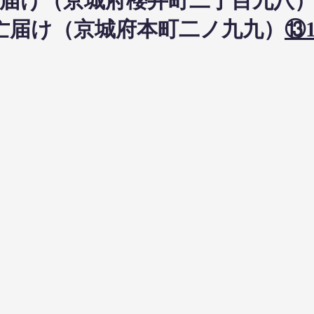
布教届け（京城府櫻井町二丁目九八
日死亡届け（京城府本町二ノ九九）
⑬1