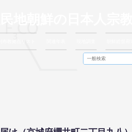
植民地朝鮮の日本人宗
別布教拠点リスト
関連年表
現地調査
朝鮮総督府