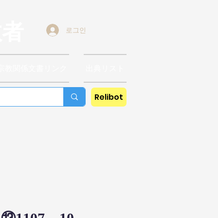
教者
로그인
宗教関係文書リンク
出典リスト
Relibot