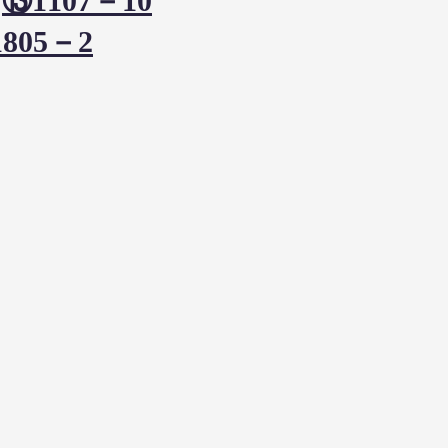
）
⑬1107－10
805－2