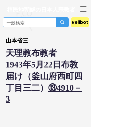
植民地朝鮮の日本人宗教者
Relibot
山本省三
天理教布教者
1943年5月22日布教
届け（釜山府西町四
丁目三二）
⑬4910－
3