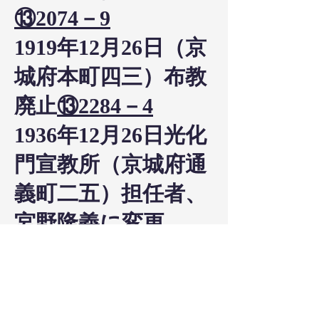
⑬2074－9
1919年12月26日（京
城府本町四三）布教
廃止
⑬2284－4
1936年12月26日光化
門宣教所（京城府通
義町二五）担任者、
宮野隆義
に変更
⑬3069－6