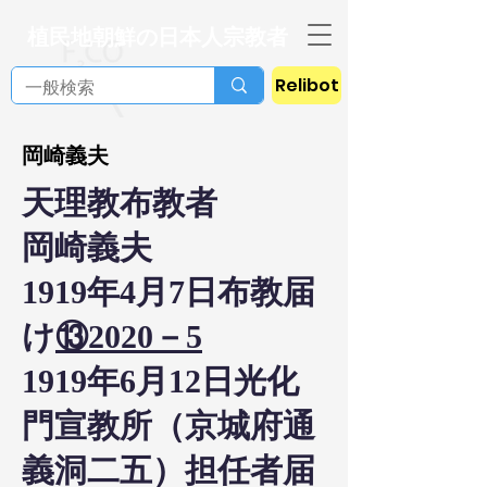
植民地朝鮮の日本人宗教者
Relibot
岡崎義夫
天理教布教者
岡崎義夫
1919年4月7日布教届
け
⑬2020－5
1919年6月12日光化
門宣教所（京城府通
義洞二五）担任者届