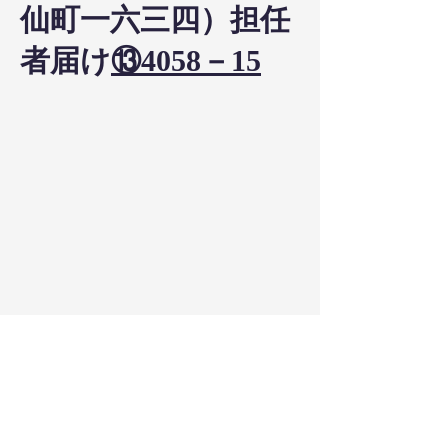
仙町一六三四）担任
者届け
⑬4058－15