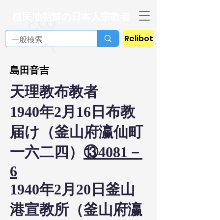
植民地朝鮮の日本人宗教者
Relibot
島田音吉
天理教布教者
1940年2月16日布教
届け（釜山府瀛仙町
一六二四）
⑬4081－
6
1940年2月20日釜山
港宣教所（釜山府瀛