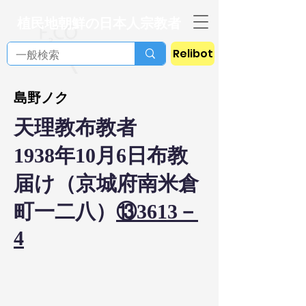
植民地朝鮮の日本人宗教者
Relibot
島野ノク
天理教布教者
1938年10月6日布教
届け（京城府南米倉
町一二八）
⑬3613－
4