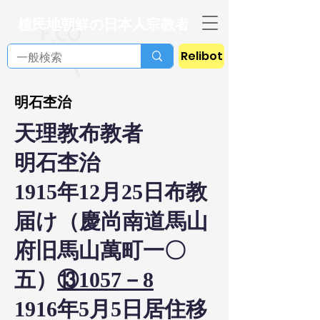
植民地朝鮮の日本人宗教者
Relibot
明石杢治
天理教布教者
明石杢治
1915年12月25日布教
届け（慶尚南道馬山
府旧馬山萬町一〇
五）
⑬1057－8
1916年5月5日居住移