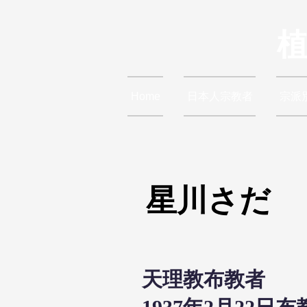
Home
日本人宗教者
宗派
星川さだ
天理教布教者