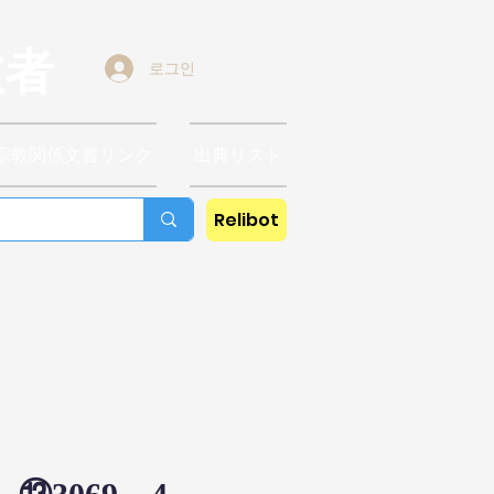
教者
로그인
宗教関係文書リンク
出典リスト
Relibot