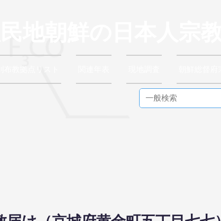
植民地朝鮮の日本人宗
別布教拠点リスト
関連年表
現地調査
朝鮮総督府