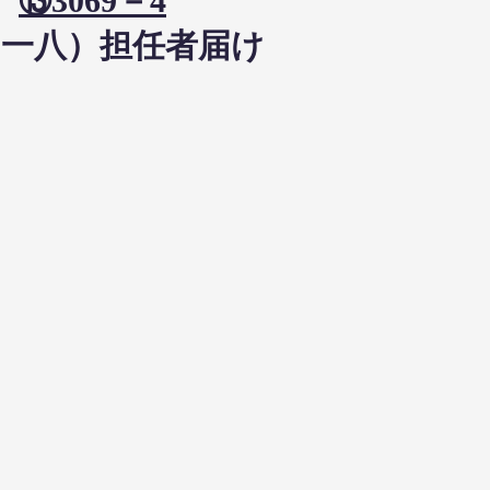
）
⑬3069－4
丁目一八）担任者届け