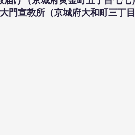
日布教届け（京城府黄金町五丁目七七
5日東大門宣教所（京城府大和町三