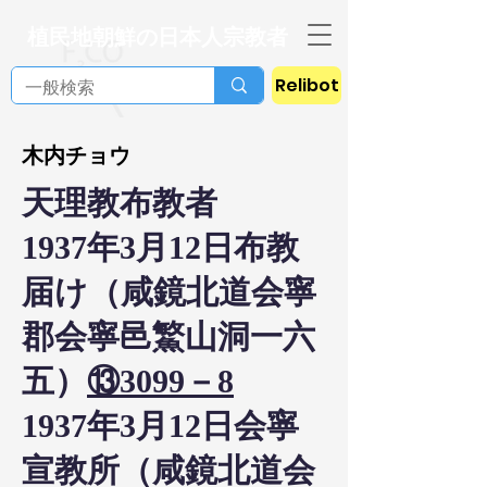
植民地朝鮮の日本人宗教者
Relibot
木内チョウ
天理教布教者
1937年3月12日布教
届け（咸鏡北道会寧
郡会寧邑鰵山洞一六
五）
⑬3099－8
1937年3月12日会寧
宣教所（咸鏡北道会