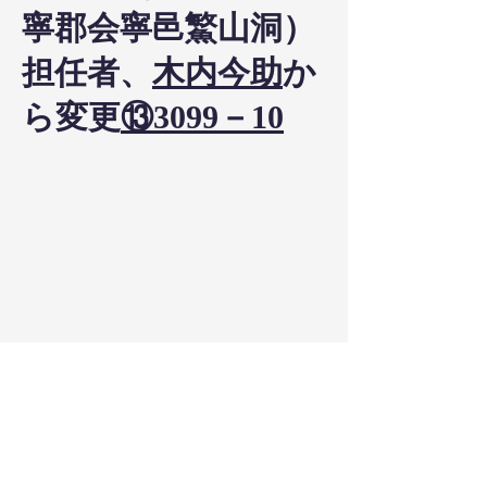
寧郡会寧邑鰵山洞）
担任者、
木内今助
か
ら変更
⑬3099－10